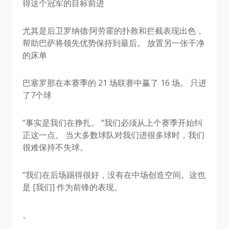
得这个冠军的目标前进
尤其是后卫罗纳德·阿劳霍的扑救和拦截表现出色，
帮助巴萨将领先优势保持到最后。 放置另一张干净
的床单
巴塞罗那在本赛季的 21 场联赛中赢了 16 场。 只进
了7个球
“事实是我们在挣扎。 “我们必须从上个赛季开始纠
正这一点。 当大多数球队对我们进很多球时，我们
很难保持不失球。
“我们在后场踢得很好，没有在中场创造空间。这也
是 [我们] 作为前锋的表现。
。