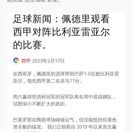
足球新闻：佩德里观看
西甲对阵比利亚雷亚尔
的比赛。
西甲
2023年2月17日
在西班牙，佩德里的进球帮助巴萨1-0击败比利亚雷
亚尔，领先西甲第二名皇马11分。
周六赢得世俱杯冠军的冠军队将在周中迎战梯队，
试图缩小不断扩大的差距。
巴塞罗那在陶瓷球场碰碰运气，但没能抵挡住黄色
潜水艇的猛攻。 我们正朝着自 2019 年以来首次赢