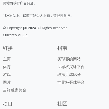
网站而获得广告佣金。
18+岁以上。赌博可能令人上瘾，请理性参与。
© Copyright
JXF2024
. All Rights Reserved
Currently v1.0.2.
链接
指南
主页
买球赛的网站
体育
世界杯买球平台
游戏
球探足球比分
图片
世界杯买球平台
吉祥独家奖金
项目
社区