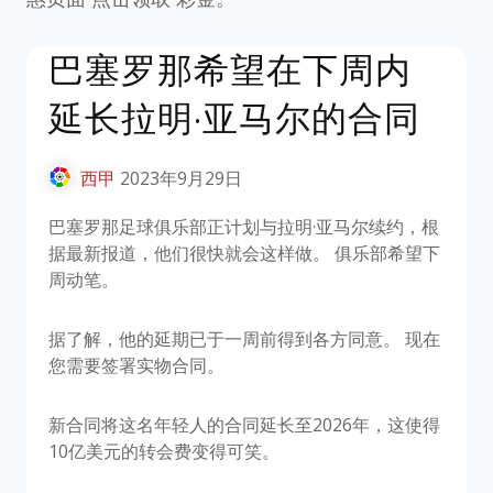
巴塞罗那希望在下周内
延长拉明·亚马尔的合同
西甲
2023年9月29日
巴塞罗那足球俱乐部正计划与拉明·亚马尔续约，根
据最新报道，他们很快就会这样做。 俱乐部希望下
周动笔。
据了解，他的延期已于一周前得到各方同意。 现在
您需要签署实物合同。
新合同将这名年轻人的合同延长至2026年，这使得
10亿美元的转会费变得可笑。