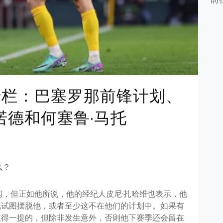
专栏：巴塞罗那前锋计划、
诺德和何塞鲁·马托
么？
闻，但正如他所说，他的经纪人皮尼·扎哈维也表示，他
地试图摆脱他，或者至少这不在他们的计划中。如果有
值得一提的，但除非发生意外，否则他下赛季还会留在