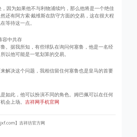
决，因为如果他不与利物浦续约，那么他将是一个绝佳
然还有阿方索·戴维斯在防守方面的交易，这在很大程
也在等待这一点。
阵容中共存
塞鲁。据我所知，有些球队在询问何塞鲁，他是一名经
，所以他可能是一笔划算的交易。
下来解决这个问题，我相信留住何塞鲁也是皇马的首要
也是如此，他可以扮演不同的角色。姆巴佩可以在任何
有机会上场。
吉祥网手机官网
jxf.com】吉祥坊官方网