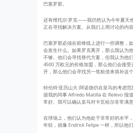
巴塞罗那。
还有维托尔·罗克——我仍然认为今年夏天
正在寻找解决方案。从我们上周讨论的内
巴塞罗那必须在前锋线上进行一些调整，如
会发生什么。如果罗克离开，那么我认为他
不够。他们会寻找替代方案，但我认为他
4500 万欧元的价格加盟，那么他们会
开，那么他们会寻找另一笔租借来填补这
特伦特·亚历山大-阿诺德仍在皇马的考虑范
据我的同事 Alfredo Matilla 在 R
常好。我可以确认皇马对卡瓦哈尔非常满
在球场上，他们认为他处于非常好的水平
年轻，就像 Endrick Felipe 一样，