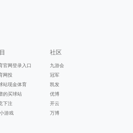
目
社区
育官网登录入口
九游会
育网投
冠军
球站现金体育
凯发
谱的买球站
优博
竞下注
开云
g小游戏
万博