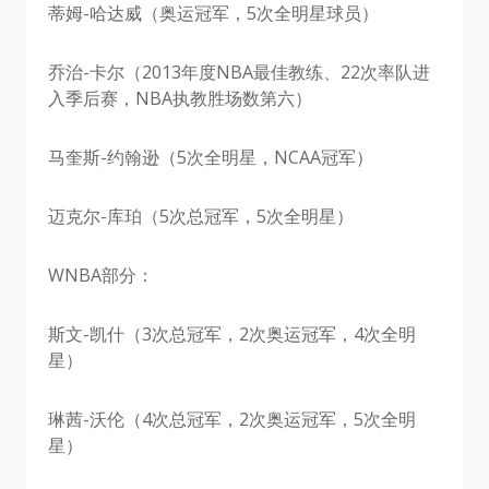
蒂姆-哈达威（奥运冠军，5次全明星球员）
乔治-卡尔（2013年度NBA最佳教练、22次率队进
入季后赛，NBA执教胜场数第六）
马奎斯-约翰逊（5次全明星，NCAA冠军）
迈克尔-库珀（5次总冠军，5次全明星）
WNBA部分：
斯文-凯什（3次总冠军，2次奥运冠军，4次全明
星）
琳茜-沃伦（4次总冠军，2次奥运冠军，5次全明
星）