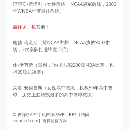
玛丽安-斯坦利（女性教练，NCAA冠军教练，2002
年WNBA年度最佳教练）
吉祥坊手机
其他：
鲍勃-哈金斯（前NCAA主帅，NCAA执教900+胜
场，2次率队打进毕竟四强）
休-伊万斯（裁判，吹罚过超2200场NBA比赛，包
括35场总决赛）
莱塔-安德鲁斯（女性高中教练，执教50年高中篮
球，历史上胜场数最多的高中篮球教练）
© 吉祥坊APP手机吉祥坊WELLBET【访问
smartjxf.com】吉祥坊官方网