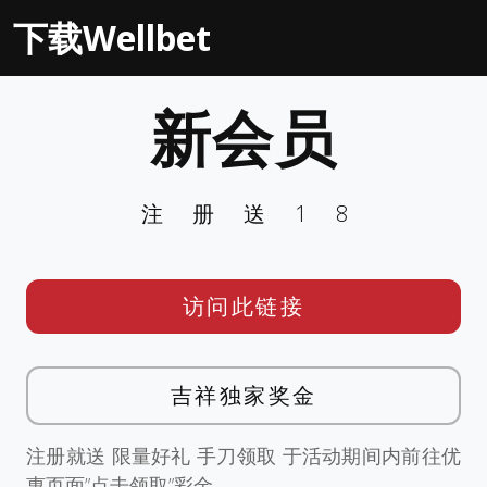
下载Wellbet
新会员
注册送18
访问此链接
吉祥独家奖金
注册就送 限量好礼 手刀领取 于活动期间内前往优
惠页面”点击领取”彩金。