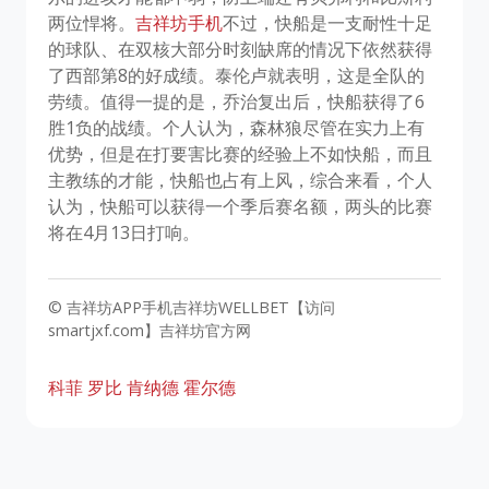
两位悍将。
吉祥坊手机
不过，快船是一支耐性十足
的球队、在双核大部分时刻缺席的情况下依然获得
了西部第8的好成绩。泰伦卢就表明，这是全队的
劳绩。值得一提的是，乔治复出后，快船获得了6
胜1负的战绩。个人认为，森林狼尽管在实力上有
优势，但是在打要害比赛的经验上不如快船，而且
主教练的才能，快船也占有上风，综合来看，个人
认为，快船可以获得一个季后赛名额，两头的比赛
将在4月13日打响。
© 吉祥坊APP手机吉祥坊WELLBET【访问
smartjxf.com】吉祥坊官方网
科菲
罗比
肯纳德
霍尔德