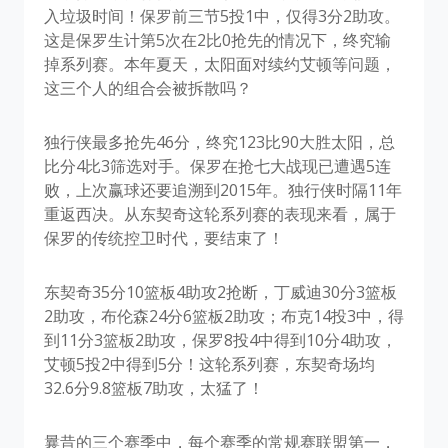
入垃圾时间！保罗前三节5投1中，仅得3分2助攻。
这是保罗生计第5次在2比0抢先的情况下，终究输
掉系列赛。本年夏天，太阳面对续约艾顿等问题，
这三个人的组合会被拆散吗？
独行侠最多抢先46分，终究123比90大胜太阳，总
比分4比3筛选对手。保罗在抢七大战现已遭遇5连
败，上次赢球还要追溯到2015年。独行侠时隔11年
重返西决。从东契奇这轮系列赛的表现来看，属于
保罗的传统控卫时代，要结束了！
东契奇35分10篮板4助攻2抢断，丁威迪30分3篮板
2助攻，布伦森24分6篮板2助攻；布克14投3中，得
到11分3篮板2助攻，保罗8投4中得到10分4助攻，
艾顿5投2中得到5分！这轮系列赛，东契奇场均
32.6分9.8篮板7助攻，太猛了！
曩昔的三个赛季中，每个赛季的常规赛联盟第一，