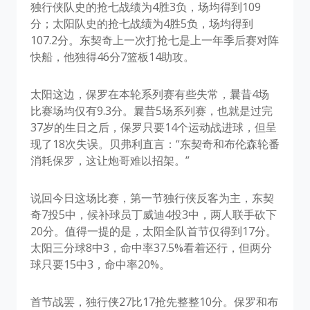
独行侠队史的抢七战绩为4胜3负，场均得到109
分；太阳队史的抢七战绩为4胜5负，场均得到
107.2分。东契奇上一次打抢七是上一年季后赛对阵
快船，他独得46分7篮板14助攻。
太阳这边，保罗在本轮系列赛有些失常，曩昔4场
比赛场均仅有9.3分。曩昔5场系列赛，也就是过完
37岁的生日之后，保罗只要14个运动战进球，但呈
现了18次失误。贝弗利直言：“东契奇和布伦森轮番
消耗保罗，这让炮哥难以招架。”
说回今日这场比赛，第一节独行侠反客为主，东契
奇7投5中，候补球员丁威迪4投3中，两人联手砍下
20分。值得一提的是，太阳全队首节仅得到17分。
太阳三分球8中3，命中率37.5%看着还行，但两分
球只要15中3，命中率20%。
首节战罢，独行侠27比17抢先整整10分。保罗和布