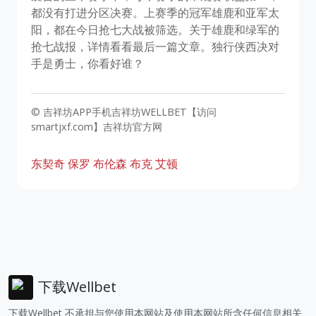
都没有打进分区决赛。上赛季的冠军雄鹿和亚军太
阳，都在今日抢七大战被筛选。关于雄鹿和绿军的
抢七战报，详情看看最后一篇文章。独行侠西决对
手是勇士，你看好谁？
© 吉祥坊APP手机吉祥坊WELLBET【访问
smartjxf.com】吉祥坊官方网
东契奇
保罗
布伦森
布克
艾顿
下载Wellbet
下载Wellbet 不承担与您使用本网站及使用本网站所含任何信息相关