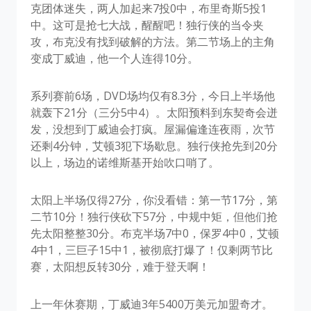
克团体迷失，两人加起来7投0中，布里奇斯5投1
中。这可是抢七大战，醒醒吧！独行侠的当令夹
攻，布克没有找到破解的方法。第二节场上的主角
变成丁威迪，他一个人连得10分。
系列赛前6场，DVD场均仅有8.3分，今日上半场他
就轰下21分（三分5中4）。太阳预料到东契奇会迸
发，没想到丁威迪会打疯。屋漏偏逢连夜雨，次节
还剩4分钟，艾顿3犯下场歇息。独行侠抢先到20分
以上，场边的诺维斯基开始吹口哨了。
太阳上半场仅得27分，你没看错：第一节17分，第
二节10分！独行侠砍下57分，中规中矩，但他们抢
先太阳整整30分。布克半场7中0，保罗4中0，艾顿
4中1，三巨子15中1，被彻底打爆了！仅剩两节比
赛，太阳想反转30分，难于登天啊！
上一年休赛期，丁威迪3年5400万美元加盟奇才。