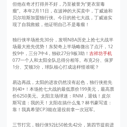
但他在奇才打得并不好，乃至被誉为“更衣室毒
瘤”。本年2月11日，在波神的大买卖中，丁威迪和
贝尔坦斯加盟独行侠。今日的抢七大战，丁威迪实
现了自我救赎，他证明自己不是毒瘤！
独行侠半场抢先30分，发明NBA历史上抢七大战半
场最大抢先优势！东契奇上半场略微出了点汗，12
投9中，三分7中4，独砍27分9板3助！
吉祥坊手机
077一个人和太阳全队总得分相等。布克2分、保罗
1分、艾顿3分，球队核心打成这样怪谁呢？
易边再战，太阳的进攻仍然没有起色，独行侠抢先
到40+！本场抢七大战的最低票价199美元，最高票
价6250美元。太阳主场球迷：RNM，退钱！皮尔
斯写道：我的天！太阳在搞什么鬼？林书豪写道：
靠！我真希望CP3能在退役前拿一次冠军。
三节打完，独行侠92比50抢先42分，第四节提前进