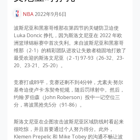
NBA
2022年9月6日
波斯尼亚和黑塞哥维那在第四节的关键防卫迫使
Luka Doncic 挣扎，因为斯洛文尼亚在 2022 年欧
洲篮球锦标赛中首次失利。来自波斯尼亚和黑塞哥
维那（2-1）的精彩团队进攻让失败者稳固地打败了
最受欢迎的斯洛文尼亚（2 -1) 97-93（26-32、23-
20、23-21、25-20）。
竞赛打成89平，竞赛还剩不到4分钟，尤素夫·努尔
基奇迫使卢卡·东契奇犯规，随后罚球射中。然后，
约翰·罗伯森（John Roberson）投中一记空位三
分，将波黑抢先5分（91-86）。
斯洛文尼亚在企图攻击波斯尼亚区域防线时看起来
很吃惊，并且首要通过个人努力得分。此外，
Klemen Prepelic 和 Mike Tobey 的沟通不畅让波