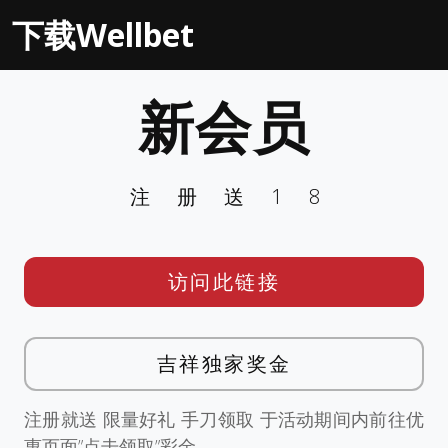
下载Wellbet
新会员
注册送18
访问此链接
吉祥独家奖金
注册就送 限量好礼 手刀领取 于活动期间内前往优
惠页面”点击领取”彩金。