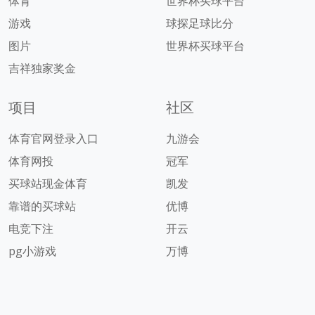
体育
世界杯买球平台
游戏
球探足球比分
图片
世界杯买球平台
吉祥独家奖金
项目
社区
体育官网登录入口
九游会
体育网投
冠军
买球站现金体育
凯发
靠谱的买球站
优博
电竞下注
开云
pg小游戏
万博