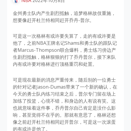
NBA
2022年10月8日
金州勇士队内产生剧烈抵触，追梦格林故伎重施，
想要像赶开杜兰特相同赶开乔丹-普尔。
可是这一次格林有或许要失算了，走的有或许要是
他了，之前NBA王牌名记Shams和勇士队的跟队记
者Marcus-Thompson联合爆料，勇士练习傍边产
生剧烈抵触，格林狠狠的打了乔丹普尔，接下来队
内有或许要对格林进行顶格重罚和处置。
可是现在最新的消息严重传来，随后别的一位勇士
的针对记者Jason-Dumas带来了一个新的确认，在
今天的勇士队内练习结束之后，普尔专门留在场上
加练了投篮，心境不错，和身边的人有说有笑。这
也就意味着这件事，乔丹普尔自己肯定是没什么影
响，甚至觉得不在乎的。那就有意思了，格林还想
像之前赶开杜兰特相同赶开普尔，可是这一次滚蛋
的有或许是他了。