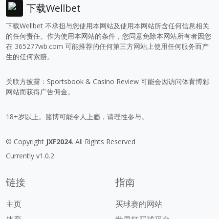
下载Wellbet
下载Wellbet 不承担与您使用本网站及使用本网站所含任何信息相关
的任何责任。作为使用本网站的条件，您同意免除本网站所有者因您
在
365277wb.com
可能推荐的任何第三方网站上使用任何服务而产
生的任何索赔。
关联方披露：Sportsbook & Casino Review 可能会因访问体育博彩
网站而获得广告佣金。
18+岁以上。赌博可能令人上瘾，请理性参与。
© Copyright
JXF2024
. All Rights Reserved
Currently v1.0.2.
链接
指南
主页
买球赛的网站