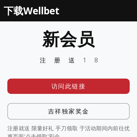
下载Wellbet
新会员
注册送18
访问此链接
吉祥独家奖金
注册就送 限量好礼 手刀领取 于活动期间内前往优
惠页面”点击领取”彩金。