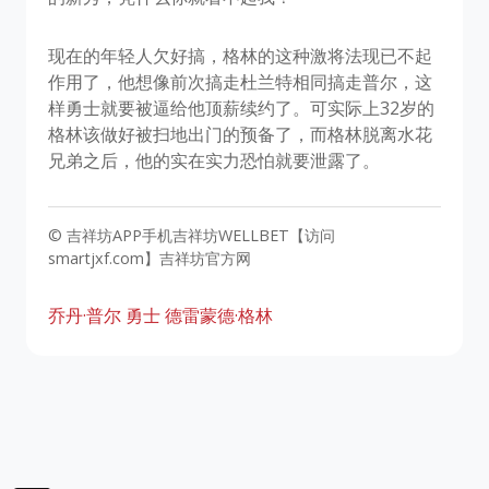
现在的年轻人欠好搞，格林的这种激将法现已不起
作用了，他想像前次搞走杜兰特相同搞走普尔，这
样勇士就要被逼给他顶薪续约了。可实际上32岁的
格林该做好被扫地出门的预备了，而格林脱离水花
兄弟之后，他的实在实力恐怕就要泄露了。
© 吉祥坊APP手机吉祥坊WELLBET【访问
smartjxf.com】吉祥坊官方网
乔丹·普尔
勇士
德雷蒙德·格林