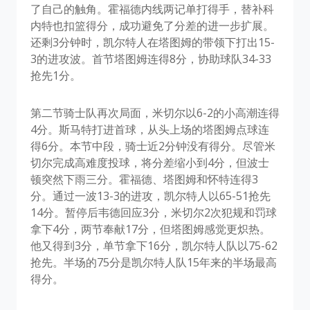
了自己的触角。霍福德内线两记单打得手，替补科
内特也扣篮得分，成功避免了分差的进一步扩展。
还剩3分钟时，凯尔特人在塔图姆的带领下打出15-
3的进攻波。首节塔图姆连得8分，协助球队34-33
抢先1分。
第二节骑士队再次局面，米切尔以6-2的小高潮连得
4分。斯马特打进首球，从头上场的塔图姆点球连
得6分。本节中段，骑士近2分钟没有得分。尽管米
切尔完成高难度投球，将分差缩小到4分，但波士
顿突然下雨三分。霍福德、塔图姆和怀特连得3
分。通过一波13-3的进攻，凯尔特人以65-51抢先
14分。暂停后韦德回应3分，米切尔2次犯规和罚球
拿下4分，两节奉献17分，但塔图姆感觉更炽热。
他又得到3分，单节拿下16分，凯尔特人队以75-62
抢先。半场的75分是凯尔特人队15年来的半场最高
得分。