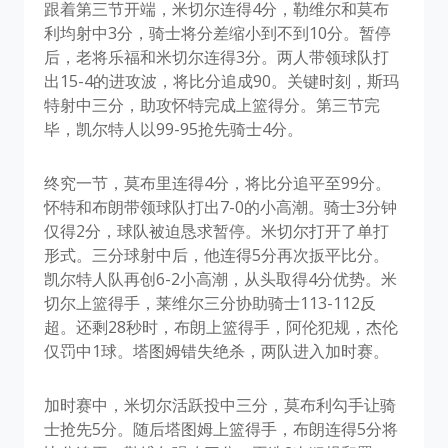
跟着第三节开端，米切尔连得4分，勒维尔和莫布
利均射中3分，骑士将分差缩小到不到10分。暂停
后，老将乐福和米切尔连得3分。两人带领球队打
出15-4的进攻波，将比分追成90。关键时刻，斯玛
特射中三分，助攻怀特完成上篮得分。第三节完
毕，凯尔特人以99-95抢先骑士4分。
终究一节，莫布里连得4分，将比分追平至99分。
怀特和布朗带领球队打出7-0的小高潮。骑士3分钟
仅得2分，球队被迫恳求暂停。米切尔打开了单打
形式。三分球射中后，他连得5分再次扳平比分。
凯尔特人队再创6-2小高潮，从头取得4分优势。米
切尔上篮得手，莱维尔三分协助骑士113-112反
超。还剩28秒时，布朗上篮得手，阿伦犯规，杰伦
仅罚中1球。塔图姆错失绝杀，两队进入加时赛。
加时赛中，米切尔活跃投中三分，莫布利勾手让骑
士抢先5分。随后塔图姆上篮得手，布朗连得5分将