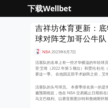
下载Wellbet
吉祥坊体育更新：底
球对阵芝加哥公牛队
NBA
2023年6月7日
活塞队的名单上有一些才华横溢的年轻球员，包
登·艾维（2022 年第 5 顺位）和贾伦·杜伦
赛这一季。 在他因足部手术缺阵之前，艾维
活塞队的头号球员。 本赛季排名第一的是博
遍预期相反，他在 NBA 交易截止日期
马文巴格利、以赛亚斯图尔特和詹姆斯怀斯曼。 