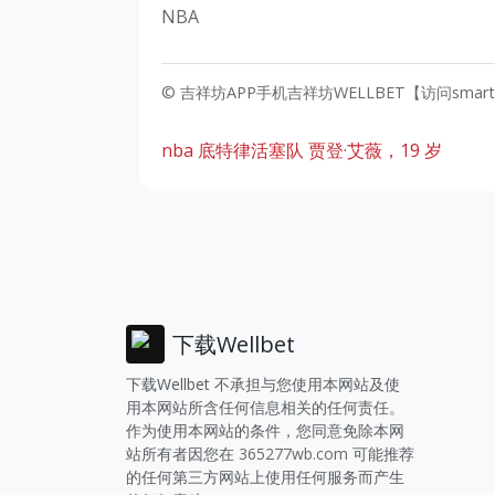
NBA
© 吉祥坊APP手机吉祥坊WELLBET【访问smart
nba
底特律活塞队
贾登·艾薇，19 岁
下载Wellbet
下载Wellbet 不承担与您使用本网站及使
用本网站所含任何信息相关的任何责任。
作为使用本网站的条件，您同意免除本网
站所有者因您在
365277wb.com
可能推荐
的任何第三方网站上使用任何服务而产生