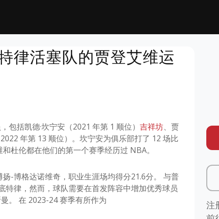
特律活塞队的贾登艾维运
括凯德·坎宁安（2021 年第 1 顺位）
吉祥坊
、贾
（2022 年第 13 顺位）。坎宁安为俱乐部打了 12 场比
和杜伦都在他们的第一个赛季经历过 NBA。
扬-博格达诺维奇，职业生涯场均得分21.6分。 与普
前在底特律，然而，球队需要在首发阵容中增加优秀球员
在 2023-24 赛季有所作为
注
前