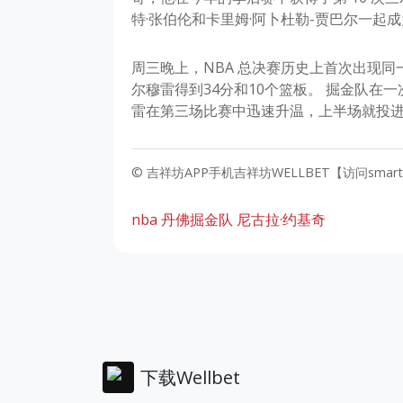
特·张伯伦和卡里姆·阿卜杜勒-贾巴尔一起
周三晚上，NBA 总决赛历史上首次出现
尔穆雷得到34分和10个篮板。 掘金队在
雷在第三场比赛中迅速升温，上半场就投进了
© 吉祥坊APP手机吉祥坊WELLBET【访问smart
nba
丹佛掘金队
尼古拉·约基奇
下载Wellbet