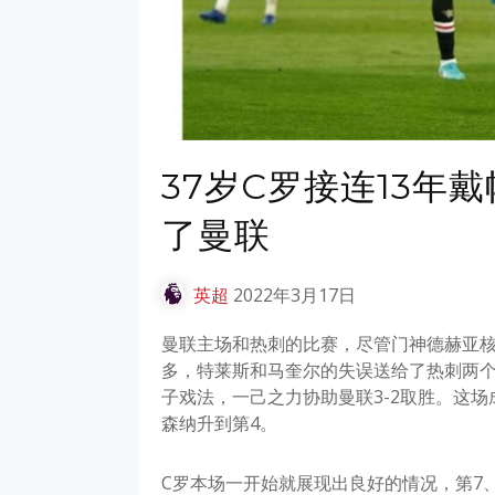
37岁C罗接连13年戴
了曼联
英超
2022年3月17日
曼联主场和热刺的比赛，尽管门神德赫亚
多，特莱斯和马奎尔的失误送给了热刺两个
子戏法，一己之力协助曼联3-2取胜。这
森纳升到第4。
C罗本场一开始就展现出良好的情况，第7