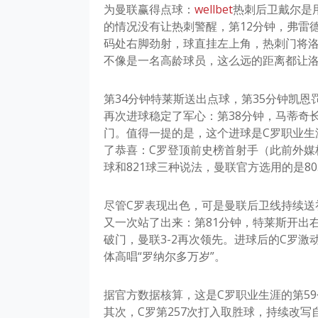
为曼联赢得点球：
wellbet
热刺后卫戴尔是
的情况没有让热刺警醒，第12分钟，弗雷
码处右脚劲射，球直挂左上角，热刺门将洛
不像是一名高龄球员，这么远的距离都让
第34分钟特莱斯送出点球，第35分钟凯恩
再次进球稳定了军心：第38分钟，马蒂奇
门。值得一提的是，这个进球是C罗职业生
了恭喜：C罗登顶前史榜首射手（此前外媒核
球和821球三种说法，曼联官方选用的是80
尽管C罗表现出色，可是曼联后卫线持续送
又一次站了出来：第81分钟，特莱斯开出
破门，曼联3-2再次领先。进球后的C罗
体高唱“罗纳尔多万岁”。
据官方数据核算，这是C罗职业生涯的第59
其次，C罗第257次打入取胜球，持续改写