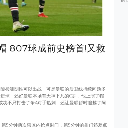
帽 807球成前史榜首!又救
核酸检测阴性可以出战，可是曼联的后卫线持续问题多
进球，还好曼联本场有天神下凡的C罗，他上演了帽
场成功不只打击了争4对手热刺，还让曼联暂时逾越了阿
、第9分钟两次禁区内抢点射门，第9分钟的射门还差点