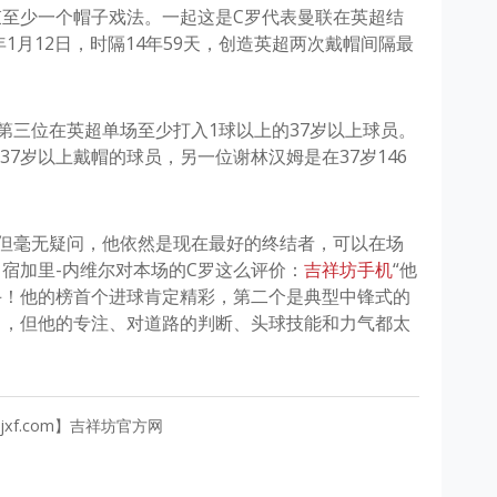
至少一个帽子戏法。一起这是C罗代表曼联在英超结
1月12日，时隔14年59天，创造英超两次戴帽间隔最
第三位在英超单场至少打入1球以上的37岁以上球员。
37岁以上戴帽的球员，另一位谢林汉姆是在37岁146
但毫无疑问，他依然是现在最好的终结者，可以在场
宿加里-内维尔对本场的C罗这么评价：
吉祥坊手机
“他
手！他的榜首个进球肯定精彩，第二个是典型中锋式的
力，但他的专注、对道路的判断、头球技能和力气都太
jxf.com】吉祥坊官方网