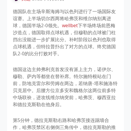
德国队在主场辛斯海姆与以色列进行了一场国际友
谊赛。上半场切尔西两将哈弗茨和维尔纳别离进
球，德国半场2-0领先。
wellbet
下半场终场前恩梅
沙造点，德国取得点球机遇，但穆勒的点球被门柱
挡出没能进一步扩展比分。补时阶段以色列也取得
点球机遇，但特拉普扑出了对方的点球。终究德国
队2-0的比分打败对手。
德国这边主帅弗利克首发没有派上主力，诺伊尔、
穆勒、萨内等都坐在替补席。特尔施特根站在门
前，防地克雷尔和劳姆在两边，若纳唐-塔和施洛特
贝克居中。后腰方位京多安和魏格尔这两位前多特
中场联袂，进攻线维尔纳突前，哈弗茨、穆西亚拉
和德拉克斯勒在他身后。
第5分钟，德拉克斯勒右路和哈弗茨接连踢墙合
作，哈弗茨禁区右侧倒三角传中，德拉克斯勒的推