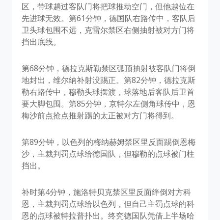
区，带球趟过客队门将把球推动空门，但他越位在
先进球无效。第61分钟，德国队右路传中，客队后
卫头球包围不远，克雷尔禁区右侧抽射被对方门将
挡出底线。
第68分钟，德拉克斯勒禁区弧顶抽射被客队门将倒
地封出，维尔纳补射没踢正。第82分钟，德拉克斯
勒右路传中，穆勒头球摆渡，球落地后客队后卫首
要大脚包围。第85分钟，京特尔左侧角球传中，恩
梅沙前点抢点推射踢的太正被对方门将得到。
第89分钟，以色列的梅纳赫姆禁区里反面踢倒恩梅
沙，主裁判罚点球给德国队，但穆勒的点球被门柱
挡出。
补时第4分钟，施洛特贝克禁区里反面绊倒对方科
恩，主裁判罚点球给以色列，但自己主罚点球的科
恩的点球被特拉普扑出。终究德国队凭借上半场哈