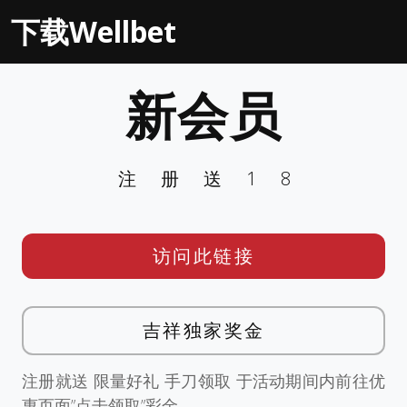
下载Wellbet
新会员
注册送18
访问此链接
吉祥独家奖金
注册就送 限量好礼 手刀领取 于活动期间内前往优
惠页面”点击领取”彩金。