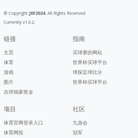
© Copyright
JXF2024
. All Rights Reserved
Currently v1.0.2.
链接
指南
主页
买球赛的网站
体育
世界杯买球平台
游戏
球探足球比分
图片
世界杯买球平台
吉祥独家奖金
项目
社区
体育官网登录入口
九游会
体育网投
冠军