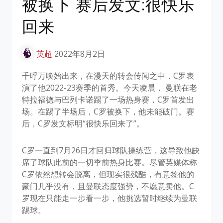
被换下 赛后发文:很快乐
回来
英超
2022年8月2日
千呼万唤始出来，在漫天的转会传闻之中，C罗表
演了他2022-23赛季的首秀。今天凌晨， 曼联在老
特拉福德与巴列卡诺踢了一场热身赛，C罗首发出
场。在踢了半场后，C罗被换下，他未能破门。赛
后，C罗发文标明“很快乐回来了”。
C罗一直到7月26日才回归球队操练营，这导致他缺
席了球队此前的一切季前热身比赛。尽管英媒体称
C罗依然想转会脱离，但现实很残酷，有意签他的
豪门几乎没有，且曼联态度强势，不愿意卖他。C
罗现在只能走一步看一步，他挑选暂时继续为曼联
踢球。