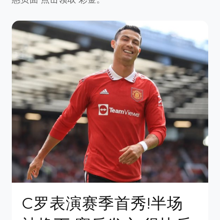
C罗表演赛季首秀!半场