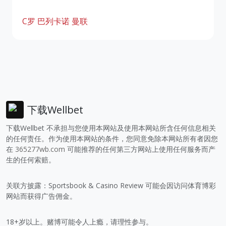
C罗
巴列卡诺
曼联
下载Wellbet
下载Wellbet 不承担与您使用本网站及使用本网站所含任何信息相关
的任何责任。作为使用本网站的条件，您同意免除本网站所有者因您
在
365277wb.com
可能推荐的任何第三方网站上使用任何服务而产
生的任何索赔。
关联方披露：Sportsbook & Casino Review 可能会因访问体育博彩
网站而获得广告佣金。
18+岁以上。赌博可能令人上瘾，请理性参与。