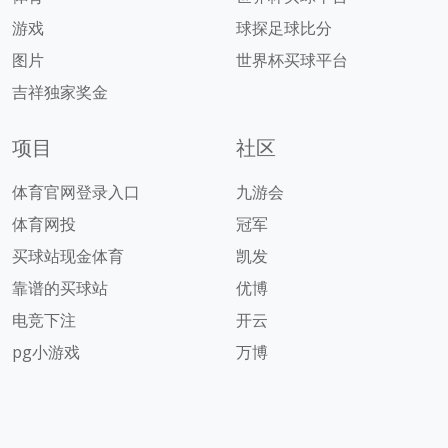
游戏
球探足球比分
图片
世界杯买球平台
吉祥独家奖金
项目
社区
体育官网登录入口
九游会
体育网投
冠军
买球站现金体育
凯发
靠谱的买球站
优博
电竞下注
开云
pg小游戏
万博