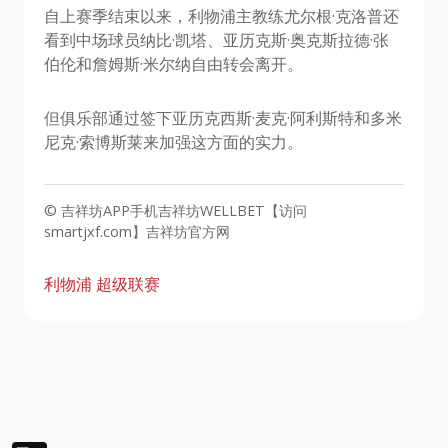
自上赛季结束以来，利物浦主教练尤尔根·克洛普还
看到中场球员纳比·凯塔、亚历克斯·奥克斯拉德·张
伯伦和詹姆斯·米尔纳自由转会离开。
但俱乐部通过签下亚历克西斯·麦克·阿利斯特和多米
尼克·索博斯莱来加强这方面的实力。
© 吉祥坊APP手机吉祥坊WELLBET【访问
smartjxf.com】吉祥坊官方网
利物浦
超级联赛