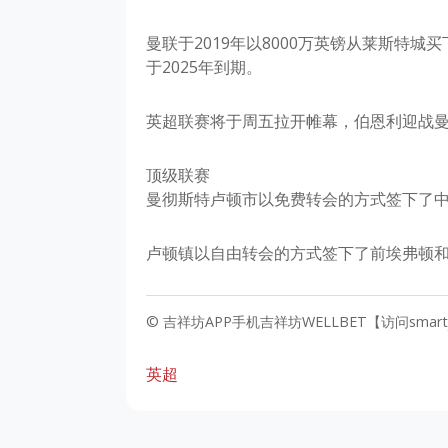
曼联于2019年以8000万英镑从莱斯特
于2025年到期。
英超联赛将于周五拉开帷幕，伯恩利迎战
顶级联赛
曼彻斯特卢顿市以免费转会的方式签下了
卢顿镇以自由转会的方式签下了前埃弗顿和
© 吉祥坊APP手机吉祥坊WELLBET【访问smart
英超