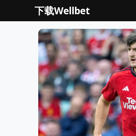
下载Wellbet