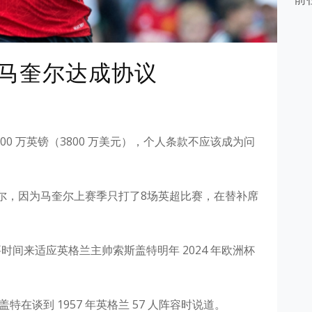
马奎尔达成协议
000 万英镑（3800 万美元），个人条款不应该成为问
奎尔，因为马奎尔上赛季只打了8场英超比赛，在替补席
间来适应英格兰主帅索斯盖特明年 2024 年欧洲杯
在谈到 1957 年英格兰 57 人阵容时说道。