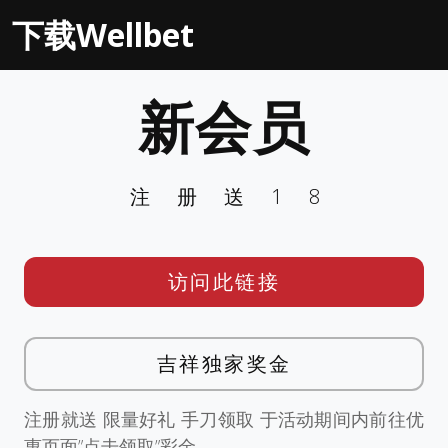
下载Wellbet
新会员
注册送18
访问此链接
吉祥独家奖金
注册就送 限量好礼 手刀领取 于活动期间内前往优
惠页面”点击领取”彩金。