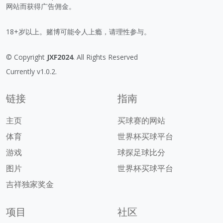
网站而获得广告佣金。
18+岁以上。赌博可能令人上瘾，请理性参与。
© Copyright
JXF2024
. All Rights Reserved
Currently v1.0.2.
链接
指南
主页
买球赛的网站
体育
世界杯买球平台
游戏
球探足球比分
图片
世界杯买球平台
吉祥独家奖金
项目
社区