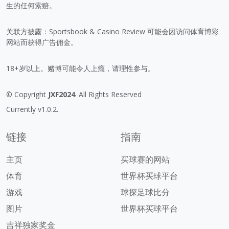
生的任何索赔。
关联方披露：Sportsbook & Casino Review 可能会因访问体育博彩
网站而获得广告佣金。
18+岁以上。赌博可能令人上瘾，请理性参与。
© Copyright
JXF2024
. All Rights Reserved
Currently v1.0.2.
链接
指南
主页
买球赛的网站
体育
世界杯买球平台
游戏
球探足球比分
图片
世界杯买球平台
吉祥独家奖金