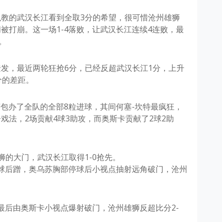
教的武汉长江看到全取3分的希望，很可惜沧州雄狮
被打崩。这一场1-4落败，让武汉长江连续4连败，最
。
发，最近两轮狂抢6分，已经反超武汉长江1分，上升
分的差距。
苏包办了全队的全部8粒进球，其间何塞-坎特最疯狂，
戏法，2场贡献4球3助攻，而奥斯卡贡献了2球2助
狮的大门，武汉长江取得1-0抢先。
头球后蹭，奥乌苏胸部停球后小视点抽射远角破门，沧州
最后由奥斯卡小视点爆射破门，沧州雄狮反超比分2-