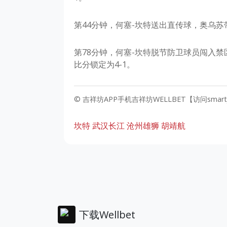
第44分钟，何塞-坎特送出直传球，奥乌苏
第78分钟，何塞-坎特脱节防卫球员闯入
比分锁定为4-1。
© 吉祥坊APP手机吉祥坊WELLBET【访问smart
坎特
武汉长江
沧州雄狮
胡靖航
下载Wellbet