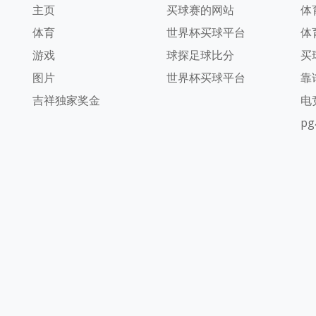
主页
买球赛的网站
体
体育
世界杯买球平台
体
游戏
球探足球比分
买
图片
世界杯买球平台
靠
吉祥独家奖金
电
p