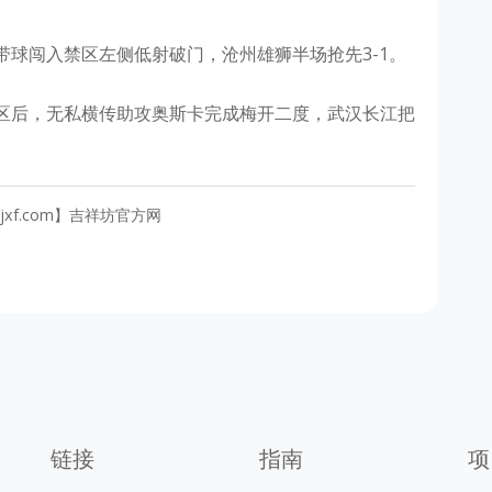
带球闯入禁区左侧低射破门，沧州雄狮半场抢先3-1。
禁区后，无私横传助攻奥斯卡完成梅开二度，武汉长江把
jxf.com】吉祥坊官方网
链接
指南
项