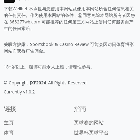
下载Wellbet 不承担与您使用本网站及使用本网站所含任何信息相关
的任何责任。作为使用本网站的条件，您同意免除本网站所有者因您
在
365277wb.com
可能推荐的任何第三方网站上使用任何服务而产
生的任何索赔。
关联方披露：Sportsbook & Casino Review 可能会因访问体育博彩
网站而获得广告佣金。
18+岁以上。赌博可能令人上瘾，请理性参与。
© Copyright
JXF2024
. All Rights Reserved
Currently v1.0.2.
链接
指南
主页
买球赛的网站
体育
世界杯买球平台