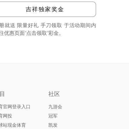
吉祥独家奖金
册就送 限量好礼 手刀领取 于活动期间内
往优惠页面”点击领取”彩金。
目
社区
育官网登录入口
九游会
育网投
冠军
球站现金体育
凯发