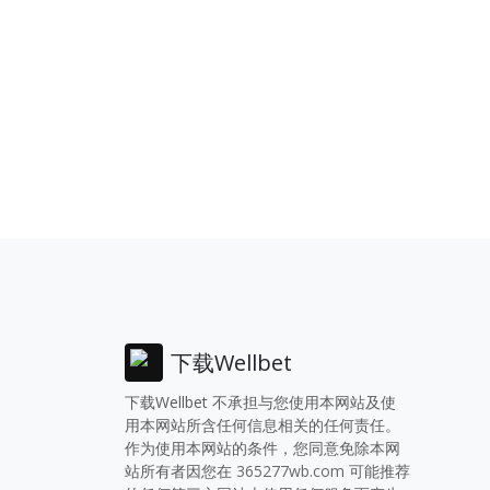
下载Wellbet
下载Wellbet 不承担与您使用本网站及使
用本网站所含任何信息相关的任何责任。
作为使用本网站的条件，您同意免除本网
站所有者因您在
365277wb.com
可能推荐