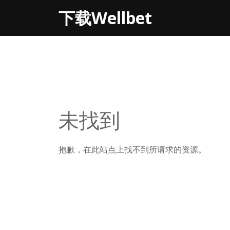
下载Wellbet
未找到
抱歉，在此站点上找不到所请求的资源。