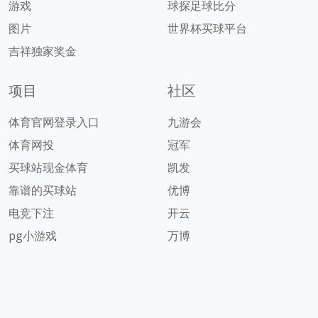
游戏
球探足球比分
图片
世界杯买球平台
吉祥独家奖金
项目
社区
体育官网登录入口
九游会
体育网投
冠军
买球站现金体育
凯发
靠谱的买球站
优博
电竞下注
开云
pg小游戏
万博