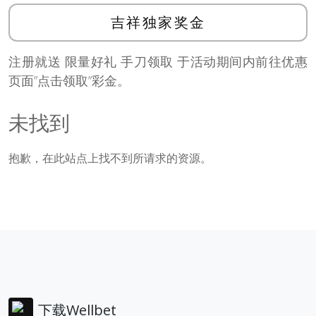
吉祥独家奖金
注册就送 限量好礼 手刀领取 于活动期间内前往优惠
页面”点击领取”彩金。
未找到
抱歉，在此站点上找不到所请求的资源。
下载Wellbet