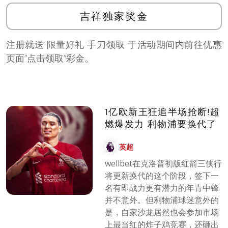
吉祥独家奖金
注册就送 限量好礼 手刀领取 于活动期间内前往优惠
页面”点击领取”彩金。
1亿欧新王狂追半场抢断!超
燃爆发力 利物浦要换代了
英超
wellbet在克洛普初版红箭三侠行
将更新换代的这个阶段，签下一
名有即战力更有潜力的年青中锋
并不意外。但利物浦球迷意外的
是，自家沙龙居然也会参加市场
上最当红的炸子鸡竞赛，还砸出