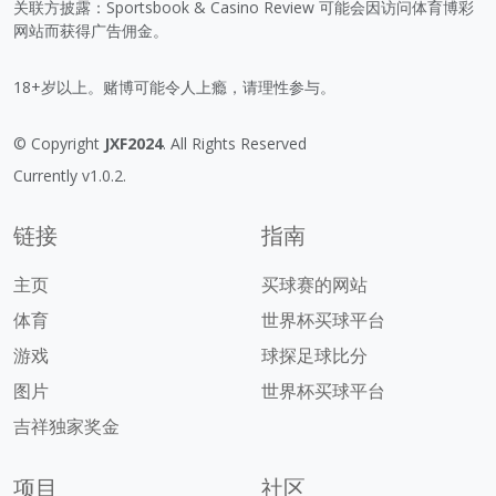
关联方披露：Sportsbook & Casino Review 可能会因访问体育博彩
网站而获得广告佣金。
18+岁以上。赌博可能令人上瘾，请理性参与。
© Copyright
JXF2024
. All Rights Reserved
Currently v1.0.2.
链接
指南
主页
买球赛的网站
体育
世界杯买球平台
游戏
球探足球比分
图片
世界杯买球平台
吉祥独家奖金
项目
社区