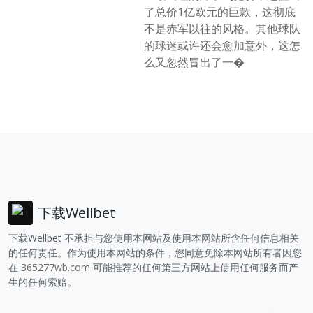
了总价1亿欧元的巨款，这彻底
不是赤军以往的风格。其他球队
的球迷或许还会愈加意外，这怎
么又忽然冒出了一�
下载Wellbet
下载Wellbet 不承担与您使用本网站及使用本网站所含任何信息相关
的任何责任。作为使用本网站的条件，您同意免除本网站所有者因您
在
365277wb.com
可能推荐的任何第三方网站上使用任何服务而产
生的任何索赔。