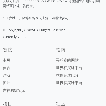
关联方披露：Sportsbook & Casino Review 可能会因访问体育博彩
网站而获得广告佣金。
18+岁以上。赌博可能令人上瘾，请理性参与。
© Copyright
JXF2024
. All Rights Reserved
Currently v1.0.2.
链接
指南
主页
买球赛的网站
体育
世界杯买球平台
游戏
球探足球比分
图片
世界杯买球平台
吉祥独家奖金
项目
社区