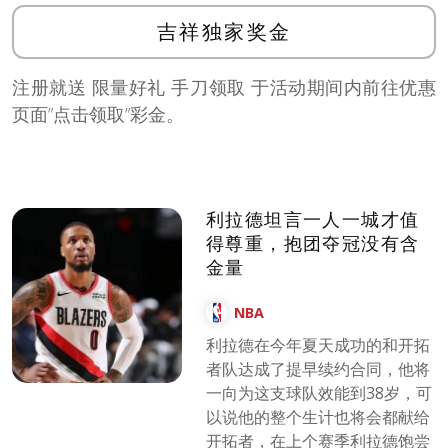
吉祥独家奖金
注册就送 限量好礼 手刀领取 于活动期间内前往优惠
页面”点击领取”彩金。
利拉德坦言一人一城才值
得尊重，抱团夺冠没有含
金量
NBA
利拉德在今年夏天成功的和开拓
者队达成了提早续约合同，他将
一向为这支球队效能到38岁，可
以说他的整个生计也将会都献给
开拓者，在上个赛季利拉德饱尝