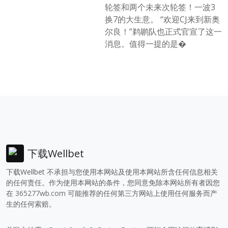
轮签和两个未来次轮签！一波3
换7的大生意。 “欢迎CJ来到新奥
尔良！”鹈鹕队也正式官宣了这一
消息。值得一提的是�
下载Wellbet
下载Wellbet 不承担与您使用本网站及使用本网站所含任何信息相关
的任何责任。作为使用本网站的条件，您同意免除本网站所有者因您
在
365277wb.com
可能推荐的任何第三方网站上使用任何服务而产
生的任何索赔。