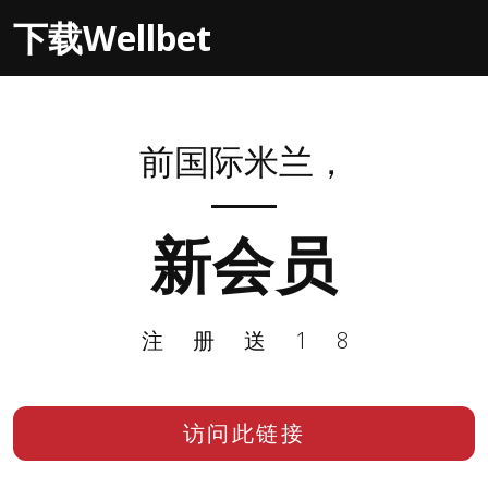
下载Wellbet
前国际米兰，
新会员
注册送18
访问此链接