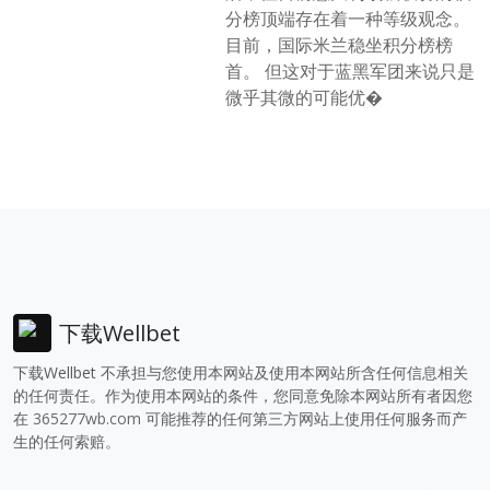
分榜顶端存在着一种等级观念。
目前，国际米兰稳坐积分榜榜
首。 但这对于蓝黑军团来说只是
微乎其微的可能优�
下载Wellbet
下载Wellbet 不承担与您使用本网站及使用本网站所含任何信息相关
的任何责任。作为使用本网站的条件，您同意免除本网站所有者因您
在
365277wb.com
可能推荐的任何第三方网站上使用任何服务而产
生的任何索赔。