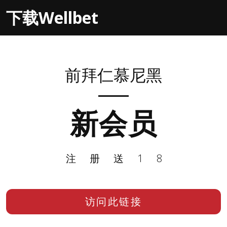
下载Wellbet
前拜仁慕尼黑
新会员
注册送18
访问此链接