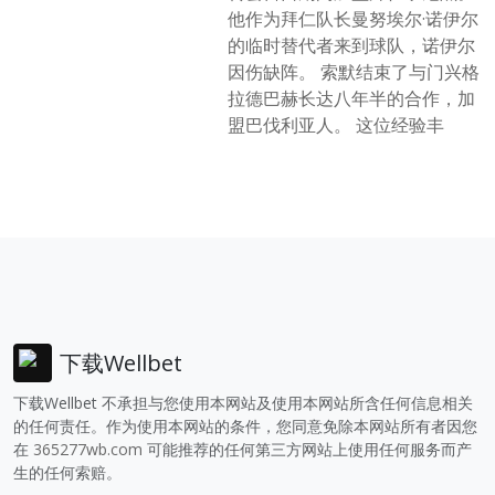
他作为拜仁队长曼努埃尔·诺伊尔
的临时替代者来到球队，诺伊尔
因伤缺阵。 索默结束了与门兴格
拉德巴赫长达八年半的合作，加
盟巴伐利亚人。 这位经验丰
下载Wellbet
下载Wellbet 不承担与您使用本网站及使用本网站所含任何信息相关
的任何责任。作为使用本网站的条件，您同意免除本网站所有者因您
在
365277wb.com
可能推荐的任何第三方网站上使用任何服务而产
生的任何索赔。