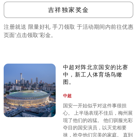
吉祥独家奖金
注册就送 限量好礼 手刀领取 于活动期间内前往优惠
页面”点击领取”彩金。
中超对阵北京国安的比赛
中，新工人体育场鸟瞰
图。
中超
国安一开始似乎对这件事很担
心。 上半场表现不佳后，梅州展
现了他们的凶猛。 他们驯服光彩
夺目的国安演员，以灭党相要
挟，抢夺他们完美的家庭。 直到