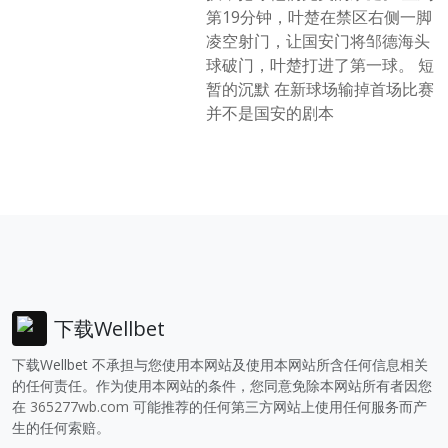
第19分钟，叶楚在禁区右侧一脚
凌空射门，让国安门将邹德海头
球破门，叶楚打进了第一球。 短
暂的沉默 在新球场输掉首场比赛
并不是国安的剧本
下载Wellbet
下载Wellbet 不承担与您使用本网站及使用本网站所含任何信息相关
的任何责任。作为使用本网站的条件，您同意免除本网站所有者因您
在
365277wb.com
可能推荐的任何第三方网站上使用任何服务而产
生的任何索赔。