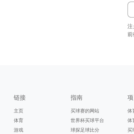
注
前
链接
指南
项
主页
买球赛的网站
体
体育
世界杯买球平台
体
游戏
球探足球比分
买