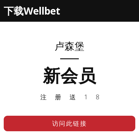
下载Wellbet
卢森堡
新会员
注册送18
访问此链接