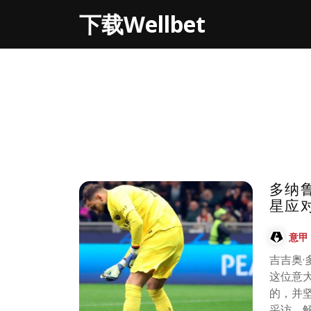
下载Wellbet
多纳
星应
意甲
吉吉奥
这位意
的，并坚
采访，