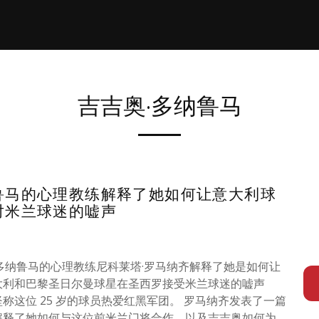
吉吉奥·多纳鲁马
鲁马的心理教练解释了她如何让意大利球
对米兰球迷的嘘声
·多纳鲁马的心理教练尼科莱塔·罗马纳齐解释了她是如何让
大利和巴黎圣日尔曼球星在圣西罗接受米兰球迷的嘘声
称这位 25 岁的球员热爱红黑军团。 罗马纳齐发表了一篇
解释了她如何与这位前米兰门将合作，以及吉吉奥如何为