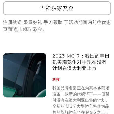
吉祥独家奖金
注册就送 限量好礼 手刀领取 于活动期间内前往优惠
页面”点击领取”彩金。
2023 MG 7：我国的丰田
凯美瑞竞争对手现在没有
计划在澳大利亚上市
科技
我国品牌名爵正在为其本乡商场
准备一款新的旗舰轿车——但暂
时没有在澳大利亚出售的计划。
全新的 MG 7 大型轿车将作为品
牌的旗舰轿车坐在 MG 6 之上，