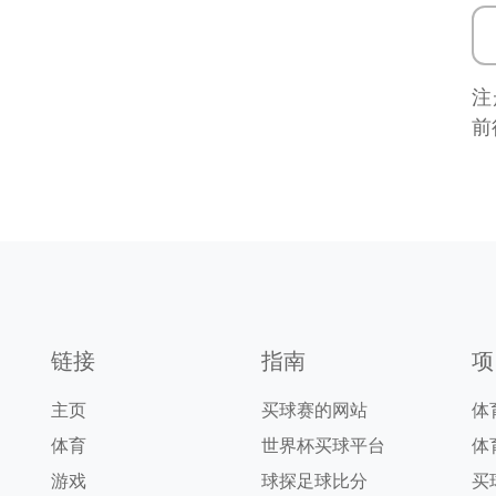
注
前
链接
指南
项
主页
买球赛的网站
体
体育
世界杯买球平台
体
游戏
球探足球比分
买