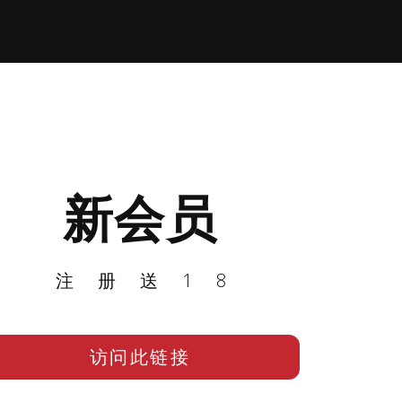
新会员
注册送18
访问此链接