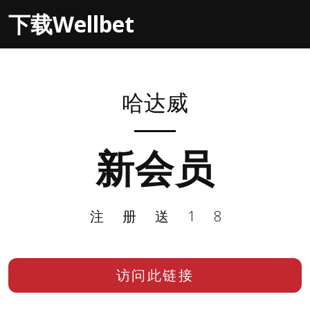
下载Wellbet
哈达威
新会员
注册送18
访问此链接