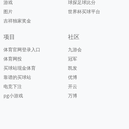
游戏
球探足球比分
图片
世界杯买球平台
吉祥独家奖金
项目
社区
体育官网登录入口
九游会
体育网投
冠军
买球站现金体育
凯发
靠谱的买球站
优博
电竞下注
开云
pg小游戏
万博