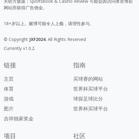
关联方披露：Sportsbook & Casino Review 可能会因访问体育博彩
网站而获得广告佣金。
18+岁以上。赌博可能令人上瘾，请理性参与。
© Copyright
JXF2024
. All Rights Reserved
Currently v1.0.2.
链接
指南
主页
买球赛的网站
体育
世界杯买球平台
游戏
球探足球比分
图片
世界杯买球平台
吉祥独家奖金
项目
社区