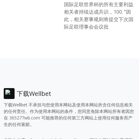
国际足联世界杯的所有主要利益
相关者持续达成共识，100. “因
此，相关赛事规则将提交下次国
际足联理事会会议批
下载Wellbet
下载Wellbet 不承担与您使用本网站及使用本网站所含任何信息相关
的任何责任。作为使用本网站的条件，您同意免除本网站所有者因您
在
365277wb.com
可能推荐的任何第三方网站上使用任何服务而产
生的任何索赔。