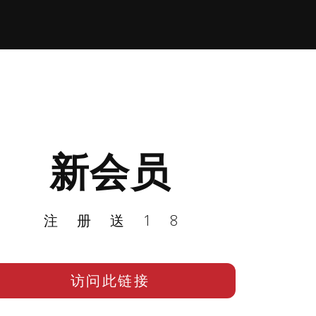
新会员
注册送18
访问此链接