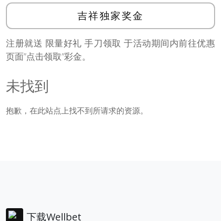
吉祥独家奖金
注册就送 限量好礼 手刀领取 于活动期间内前往优惠
页面”点击领取”彩金。
未找到
抱歉，在此站点上找不到所请求的资源。
下载Wellbet