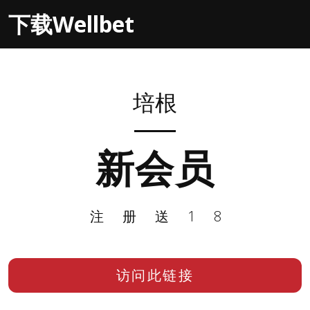
下载Wellbet
培根
新会员
注册送18
访问此链接