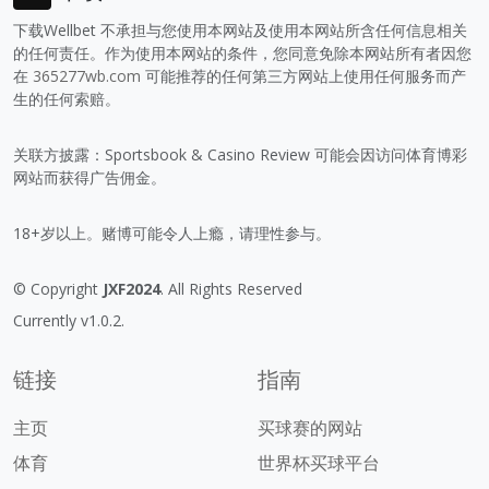
下载Wellbet 不承担与您使用本网站及使用本网站所含任何信息相关
的任何责任。作为使用本网站的条件，您同意免除本网站所有者因您
在
365277wb.com
可能推荐的任何第三方网站上使用任何服务而产
生的任何索赔。
关联方披露：Sportsbook & Casino Review 可能会因访问体育博彩
网站而获得广告佣金。
18+岁以上。赌博可能令人上瘾，请理性参与。
© Copyright
JXF2024
. All Rights Reserved
Currently v1.0.2.
链接
指南
主页
买球赛的网站
体育
世界杯买球平台