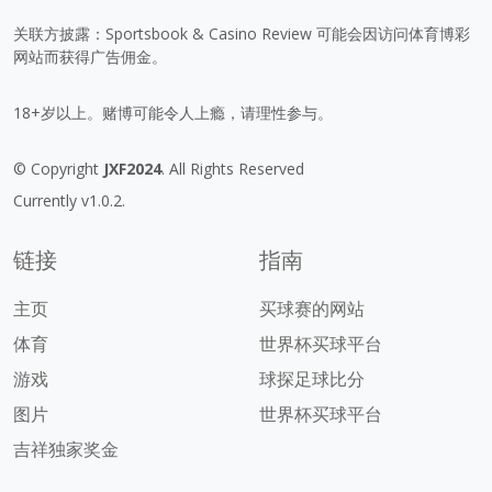
关联方披露：Sportsbook & Casino Review 可能会因访问体育博彩
网站而获得广告佣金。
18+岁以上。赌博可能令人上瘾，请理性参与。
© Copyright
JXF2024
. All Rights Reserved
Currently v1.0.2.
链接
指南
主页
买球赛的网站
体育
世界杯买球平台
游戏
球探足球比分
图片
世界杯买球平台
吉祥独家奖金