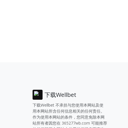
下载Wellbet
下载Wellbet 不承担与您使用本网站及使
用本网站所含任何信息相关的任何责任。
作为使用本网站的条件，您同意免除本网
站所有者因您在
365277wb.com
可能推荐