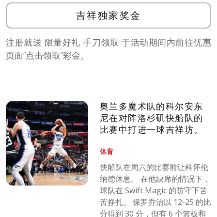
吉祥独家奖金
注册就送 限量好礼 手刀领取 于活动期间内前往优惠
页面”点击领取”彩金。
奥兰多魔术队的科尔安东
尼在对阵洛杉矶快船队的
比赛中打进一球吉祥坊。
体育
快船队在周六的比赛前让科怀伦
纳德休息。 在他缺席的情况下，
球队在 Swift Magic 的防守下苦
苦挣扎。 保罗乔治以 12-25 的比
分得到 30 分，但有 6 个篮板和