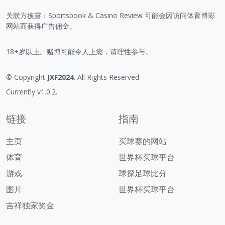
关联方披露：Sportsbook & Casino Review 可能会因访问体育博彩
网站而获得广告佣金。
18+岁以上。赌博可能令人上瘾，请理性参与。
© Copyright
JXF2024
. All Rights Reserved
Currently v1.0.2.
链接
指南
主页
买球赛的网站
体育
世界杯买球平台
游戏
球探足球比分
图片
世界杯买球平台
吉祥独家奖金