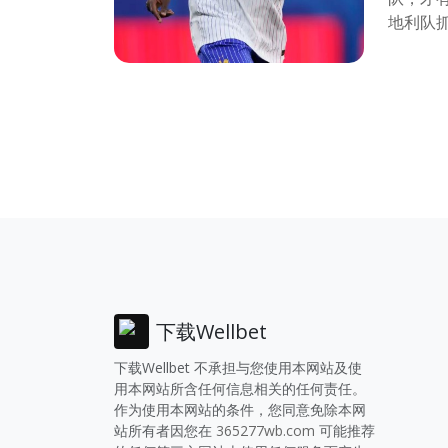
地利队
下载Wellbet
下载Wellbet 不承担与您使用本网站及使
用本网站所含任何信息相关的任何责任。
作为使用本网站的条件，您同意免除本网
站所有者因您在
365277wb.com
可能推荐