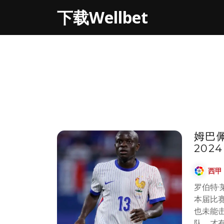
下载Wellbet
姆巴
202
西甲
罗伯特·莱
本届比
也未能
队，才有