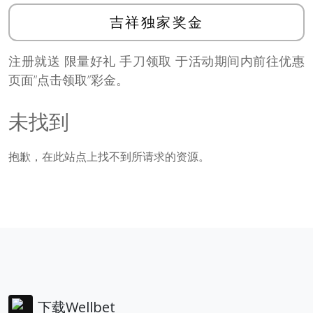
吉祥独家奖金
注册就送 限量好礼 手刀领取 于活动期间内前往优惠
页面”点击领取”彩金。
未找到
抱歉，在此站点上找不到所请求的资源。
下载Wellbet