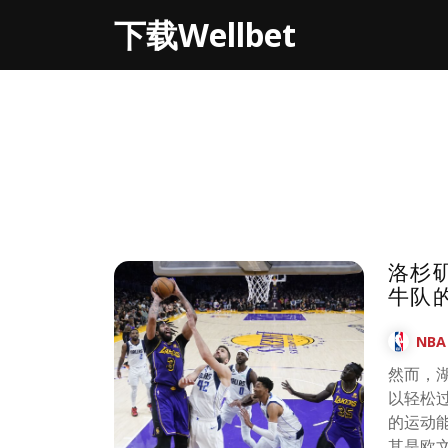
下载Wellbet
洛杉
牛队
NBA
然而，
以轻松
的运动
其是欧