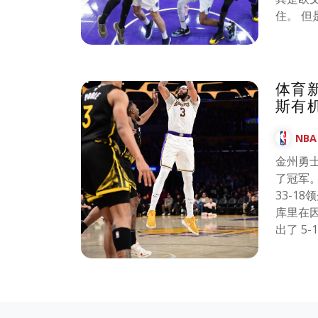
住。 
体育
斯有
NBA
金州勇士
了冠军。
33-1
库里在因
出了 5