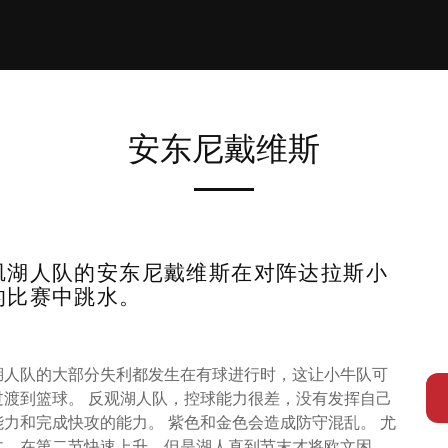
安东尼戴维斯
矶湖人队的安东尼戴维斯在对阵达拉斯小
的比赛中跳水。
湖人队的大部分失利都发生在有球进行时，这让小牛队可
过渡到篮球。 反观湖人队，控球能力很差，没有发挥自己
能力和完成快攻的能力。 紫色和金色会造成防守混乱。 尤
文，在第二节快速上升，但是湖人直到节末才将欧文困