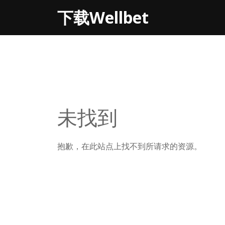
下载Wellbet
未找到
抱歉，在此站点上找不到所请求的资源。