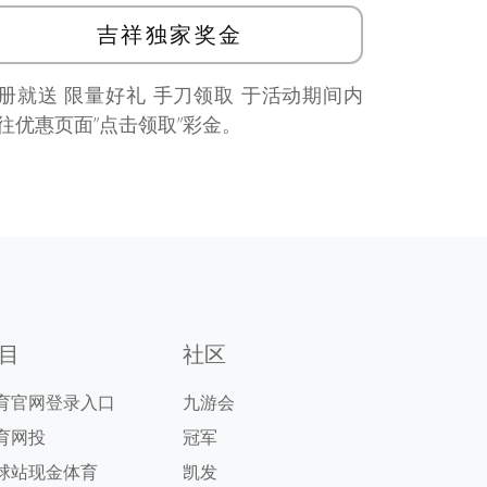
吉祥独家奖金
册就送 限量好礼 手刀领取 于活动期间内
往优惠页面”点击领取”彩金。
目
社区
育官网登录入口
九游会
育网投
冠军
球站现金体育
凯发