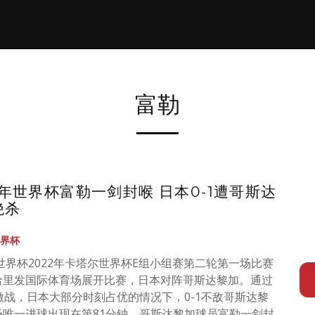
富勒
2年世界杯​富勒一剑封喉 日本0-1遭哥斯达
绝杀
世界杯
年世界杯​2022年卡塔尔世界杯E组小组赛第二轮第一场比赛
哈里发国际体育场展开比赛，日本对阵哥斯达黎加。通过
激战，日本大部分时刻占优的情况下，0-1不敌哥斯达黎
场唯一进球出现在第81分钟，哥斯达黎加球员富勒一剑封