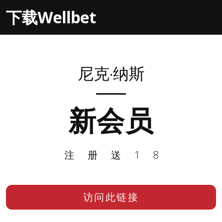
下载Wellbet
尼克·纳斯
新会员
注册送18
访问此链接