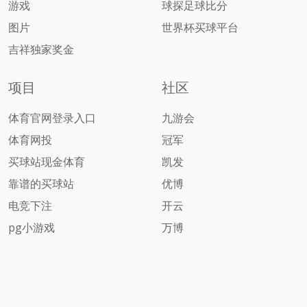
游戏
球探足球比分
图片
世界杯买球平台
吉祥独家奖金
项目
社区
体育官网登录入口
九游会
体育网投
冠军
买球站现金体育
凯发
靠谱的买球站
优博
电竞下注
开云
pg小游戏
万博