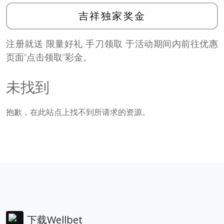
吉祥独家奖金
注册就送 限量好礼 手刀领取 于活动期间内前往优惠
页面”点击领取”彩金。
未找到
抱歉，在此站点上找不到所请求的资源。
下载Wellbet