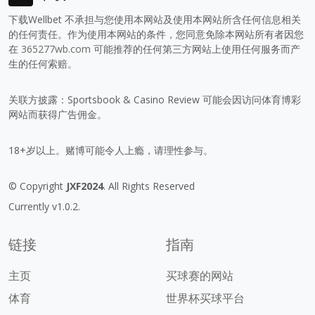
下载Wellbet 不承担与您使用本网站及使用本网站所含任何信息相关
的任何责任。作为使用本网站的条件，您同意免除本网站所有者因您
在
365277wb.com
可能推荐的任何第三方网站上使用任何服务而产
生的任何索赔。
关联方披露：Sportsbook & Casino Review 可能会因访问体育博彩
网站而获得广告佣金。
18+岁以上。赌博可能令人上瘾，请理性参与。
© Copyright
JXF2024
. All Rights Reserved
Currently v1.0.2.
链接
指南
主页
买球赛的网站
体育
世界杯买球平台