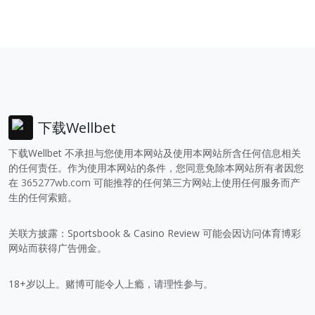
下载Wellbet
下载Wellbet 不承担与您使用本网站及使用本网站所含任何信息相关
的任何责任。作为使用本网站的条件，您同意免除本网站所有者因您
在
365277wb.com
可能推荐的任何第三方网站上使用任何服务而产
生的任何索赔。
关联方披露：Sportsbook & Casino Review 可能会因访问体育博彩
网站而获得广告佣金。
18+岁以上。赌博可能令人上瘾，请理性参与。