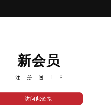
新会员
注册送18
访问此链接