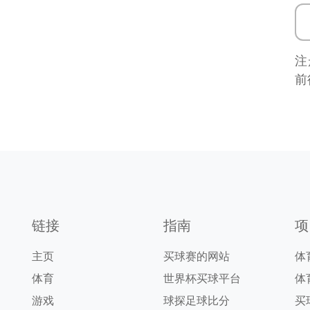
注
前
链接
指南
项
主页
买球赛的网站
体
体育
世界杯买球平台
体
游戏
球探足球比分
买