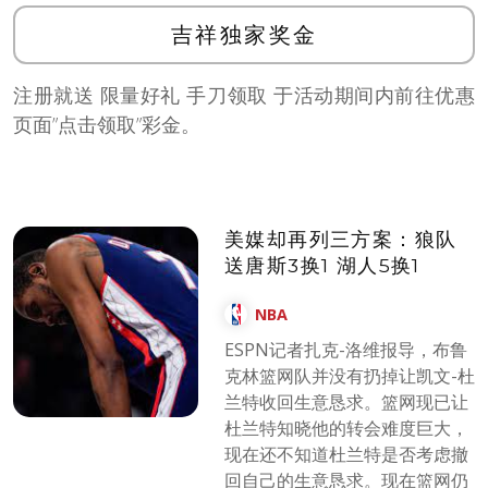
吉祥独家奖金
注册就送 限量好礼 手刀领取 于活动期间内前往优惠
页面”点击领取”彩金。
美媒却再列三方案：狼队
送唐斯3换1 湖人5换1
NBA
ESPN记者扎克-洛维报导，布鲁
克林篮网队并没有扔掉让凯文-杜
兰特收回生意恳求。篮网现已让
杜兰特知晓他的转会难度巨大，
现在还不知道杜兰特是否考虑撤
回自己的生意恳求。现在篮网仍