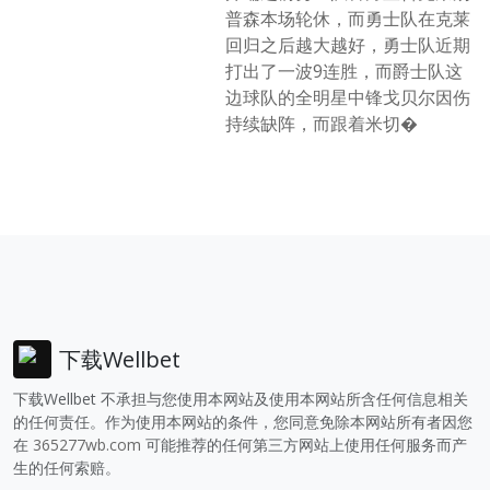
普森本场轮休，而勇士队在克莱
回归之后越大越好，勇士队近期
打出了一波9连胜，而爵士队这
边球队的全明星中锋戈贝尔因伤
持续缺阵，而跟着米切�
下载Wellbet
下载Wellbet 不承担与您使用本网站及使用本网站所含任何信息相关
的任何责任。作为使用本网站的条件，您同意免除本网站所有者因您
在
365277wb.com
可能推荐的任何第三方网站上使用任何服务而产
生的任何索赔。