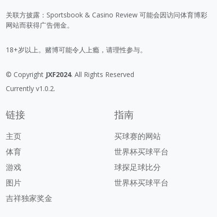
关联方披露：Sportsbook & Casino Review 可能会因访问体育博彩
网站而获得广告佣金。
18+岁以上。赌博可能令人上瘾，请理性参与。
© Copyright
JXF2024
. All Rights Reserved
Currently v1.0.2.
链接
指南
主页
买球赛的网站
体育
世界杯买球平台
游戏
球探足球比分
图片
世界杯买球平台
吉祥独家奖金